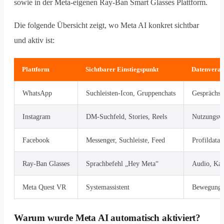
sowie in der Meta-eigenen Ray-Ban Smart Glasses Plattform.
Die folgende Übersicht zeigt, wo Meta AI konkret sichtbar
und aktiv ist:
Plattform
Sichtbarer Einstiegspunkt
Datenverar
WhatsApp
Suchleisten-Icon, Gruppenchats
Gesprächsk
Instagram
DM-Suchfeld, Stories, Reels
Nutzungsve
Facebook
Messenger, Suchleiste, Feed
Profildata,
Ray-Ban Glasses
Sprachbefehl „Hey Meta“
Audio, Kam
Meta Quest VR
Systemassistent
Bewegungsd
Warum wurde Meta AI automatisch aktiviert?